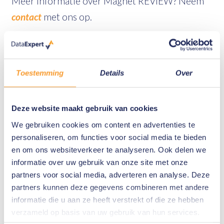
Meer informatie over Magnet REVIEW? Neem
contact
met ons op.
Magnet Forensics Producten
Toestemming
Details
Over
Magnet AXIOM
Magnet AUTOMATE
Deze website maakt gebruik van cookies
Magnet ATLAS
We gebruiken cookies om content en advertenties te
personaliseren, om functies voor social media te bieden
Magnet REVIEW
en om ons websiteverkeer te analyseren. Ook delen we
Magnet OUTRIDER
informatie over uw gebruik van onze site met onze
The Magnet Digital Investigation
partners voor social media, adverteren en analyse. Deze
partners kunnen deze gegevens combineren met andere
Suite
informatie die u aan ze heeft verstrekt of die ze hebben
Magnet DVR Examiner
verzameld op basis van uw gebruik van hun services.