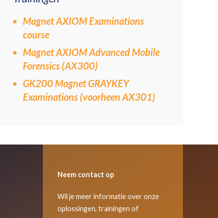
Magnet AXIOM Examinations
course
Magnet AXIOM Advanced Mobile
Forensics (AX300)
GK200 Magnet GRAYKEY
Examinations (voorheen AX301)
Neem contact op
Wil je meer informatie over onze
oplossingen, trainingen of