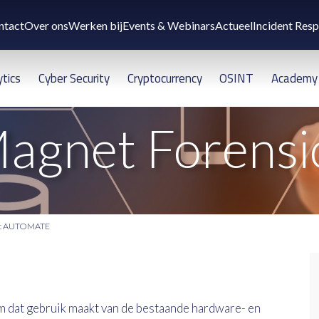
ntact
Over ons
Werken bij
Events & Webinars
Actueel
Incident Res
ytics
Cyber Security
Cryptocurrency
OSINT
Academy
agnet Forensi
t AUTOMATE
dat gebruik maakt van de bestaande hardware- en