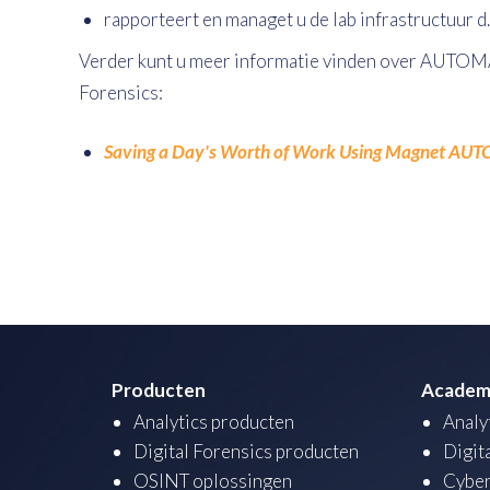
rapporteert en managet u de lab infrastructuur d.
Verder kunt u meer informatie vinden over AUTOM
Forensics:
Saving a Day's Worth of Work Using Magnet AU
Producten
Academ
Analytics producten
Analy
Digital Forensics producten
Digit
OSINT oplossingen
Cyber