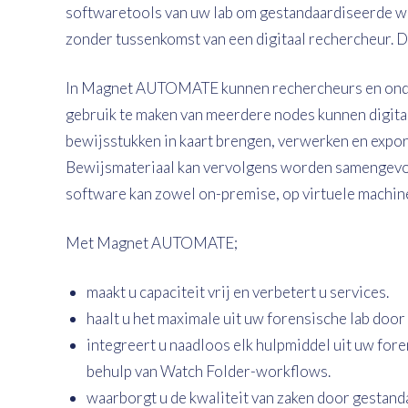
softwaretools van uw lab om gestandaardiseerde wo
zonder tussenkomst van een digitaal rechercheur. D
In Magnet AUTOMATE kunnen rechercheurs en ond
gebruik te maken van meerdere nodes kunnen digita
bewijsstukken in kaart brengen, verwerken en export
Bewijsmateriaal kan vervolgens worden samengevoe
software kan zowel on-premise, op virtuele machines
Met Magnet AUTOMATE;
maakt u capaciteit vrij en verbetert u services.
haalt u het maximale uit uw forensische lab door
integreert u naadloos elk hulpmiddel uit uw foren
behulp van Watch Folder-workflows.
waarborgt u de kwaliteit van zaken door gestan