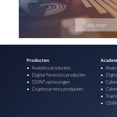
Lees meer
Producten
Academ
Analytics producten
Analy
Digital Forensics producten
Digit
OSINT oplossingen
Cyber
Cryptocurrency producten
Cyber
Train
OSINT