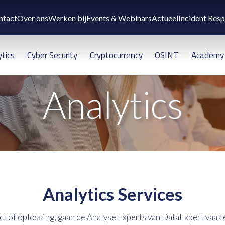
ntact
Over ons
Werken bij
Events & Webinars
Actueel
Incident Res
ytics
Cyber Security
Cryptocurrency
OSINT
Academy
Analytics
Analytics Services
t of oplossing, gaan de Analyse Experts van DataExpert vaak e