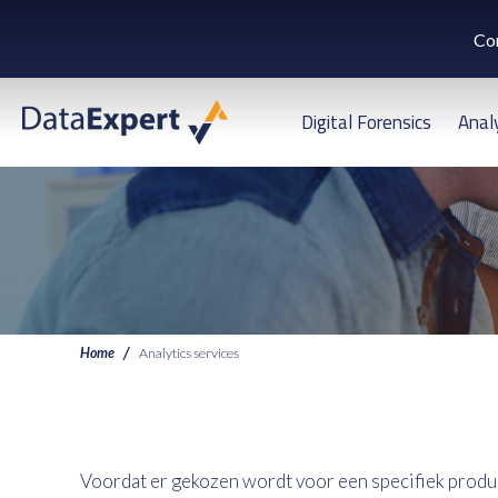
Co
Digital Forensics
Anal
Home
Analytics services
Voordat er gekozen wordt voor een specifiek produc