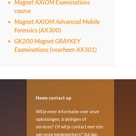
Magnet AXIOM Examinations
course
Magnet AXIOM Advanced Mobile
Forensics (AX300)
GK200 Magnet GRAYKEY
Examinations (voorheen AX301)
Neem contact op
Wil je meer informatie over onze
oplossingen, trainingen of
services? Of wil je contact met één
van onze medewerkers? Vul dan