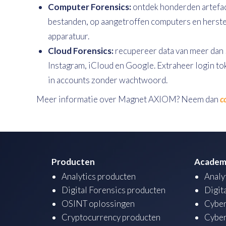
Computer Forensics:
ontdek honderden artefac
bestanden, op aangetroffen computers en herst
apparatuur.
Cloud Forensics:
recupereer data van meer dan
Instagram, iCloud en Google. Extraheer login to
in accounts zonder wachtwoord.
Meer informatie over Magnet AXIOM? Neem dan
c
Producten
Academ
Analytics producten
Analy
Digital Forensics producten
Digit
OSINT oplossingen
Cyber
Cryptocurrency producten
Cyber