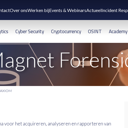
ntact
Over ons
Werken bij
Events & Webinars
Actueel
Incident Res
ytics
Cyber Security
Cryptocurrency
OSINT
Academy
agnet Forensi
 AXIOM
voor het acquireren, analyseren en rapporteren van