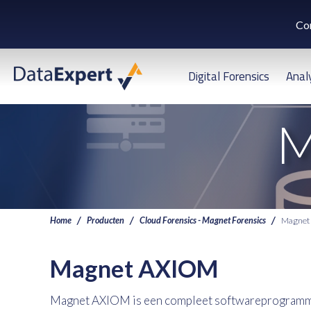
Co
Digital Forensics
Anal
M
Home
Producten
Cloud Forensics - Magnet Forensics
Magnet
Magnet AXIOM
Magnet AXIOM is een compleet softwareprogramma 