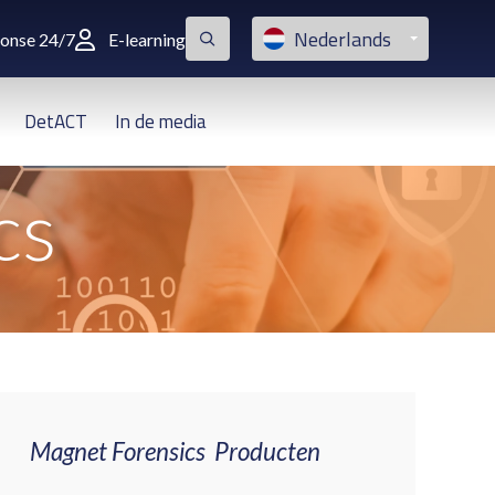
Nederlands
ponse 24/7
E-learning
DetACT
In de media
cs
Magnet Forensics Producten