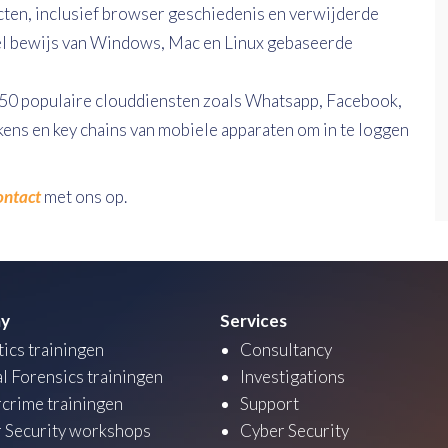
ten, inclusief browser geschiedenis en verwijderde
el bewijs van Windows, Mac en Linux gebaseerde
 50 populaire clouddiensten zoals Whatsapp, Facebook,
kens en key chains van mobiele apparaten om in te loggen
ontact
met ons op.
y
Services
tics trainingen
Consultancy
al Forensics trainingen
Investigations
crime trainingen
Support
 Security workshops
Cyber Security