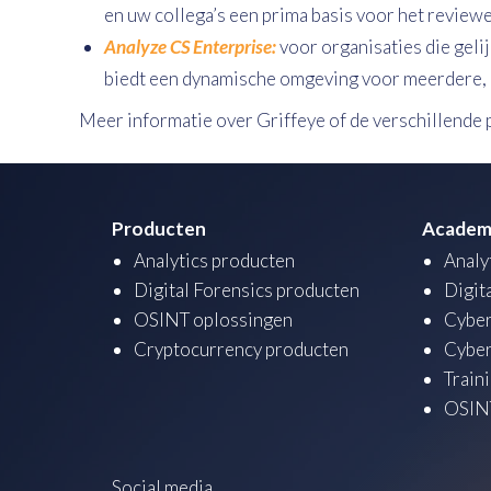
en uw collega’s een prima basis voor het review
Analyze CS Enterprise:
voor organisaties die geli
biedt een dynamische omgeving voor meerdere, 
Meer informatie over Griffeye of de verschillend
Producten
Academ
Analytics producten
Analy
Digital Forensics producten
Digit
OSINT oplossingen
Cyber
Cryptocurrency producten
Cyber
Train
OSINT
Social media