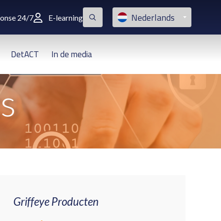
Nederlands
ponse 24/7
E-learning
DetACT
In de media
cs
Griffeye Producten