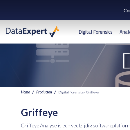
Co
Digital Forensics
Anal
D
Home
Producten
Digital Forensics - Griffeye
Griffeye
Griffeye Analyse is een veelzijdig softwareplatfor