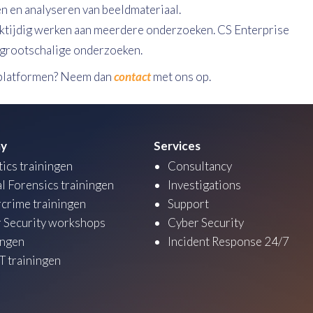
en en analyseren van beeldmateriaal.
jktijdig werken aan meerdere onderzoeken. CS Enterprise
grootschalige onderzoeken.
e platformen? Neem dan
contact
met ons op.
y
Services
tics trainingen
Consultancy
al Forensics trainingen
Investigations
crime trainingen
Support
 Security workshops
Cyber Security
ingen
Incident Response 24/7
 trainingen