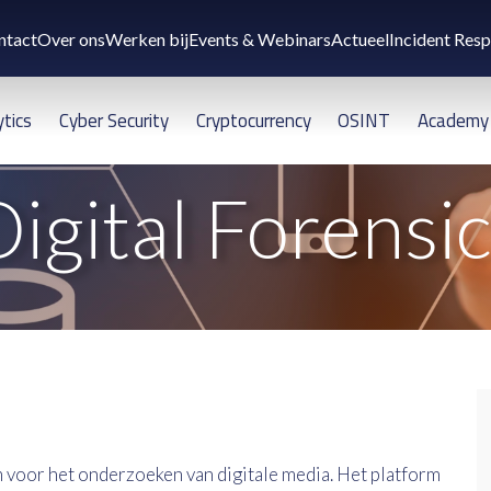
ntact
Over ons
Werken bij
Events & Webinars
Actueel
Incident Res
ytics
Cyber Security
Cryptocurrency
OSINT
Academy
igital Forensi
m voor het onderzoeken van digitale media. Het platform