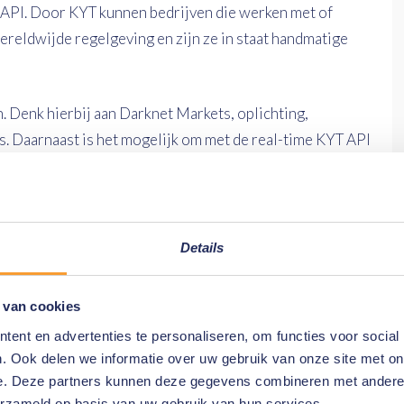
e API. Door KYT kunnen bedrijven die werken met of
ereldwijde regelgeving en zijn ze in staat handmatige
n. Denk hierbij aan Darknet Markets, oplichting,
. Daarnaast is het mogelijk om met de real-time KYT API
orkomen en geldstortingen te bevriezen afkomstig van
nsacties voor een bedrijf gesignaleerd worden door KYT,
wassen) beleid die gevoerd wordt.
Details
zaamheden van compliancy teams. Elke stap die heeft
Vervolgens is het mogelijk de volledige audit trail te
 van cookies
ers.
ent en advertenties te personaliseren, om functies voor social
. Ook delen we informatie over uw gebruik van onze site met on
 Neem
contact
met ons op.
e. Deze partners kunnen deze gegevens combineren met andere i
erzameld op basis van uw gebruik van hun services.