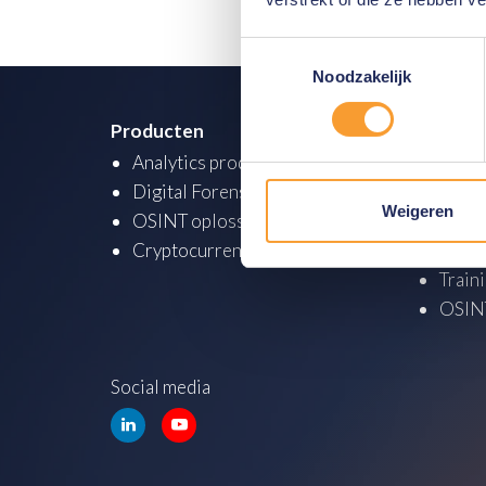
Toestemmingsselectie
Noodzakelijk
Producten
Academ
Analytics producten
Analy
Digital Forensics producten
Digit
Weigeren
OSINT oplossingen
Cyber
Cryptocurrency producten
Cyber
Train
OSINT
Social media