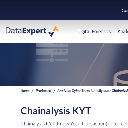
Co
Digital Forensics
Anal
Home
Producten
Analytics Cyber Threat Intelligence - Chainalysi
Chainalysis KYT
Chainalysis KYT (Know Your Transaction) is een co