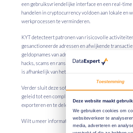
een gebruiksvriendelijke interface en een real-tim
handelen in cryptocurrency voldoen aan lokale en w
werkprocessen te verminderen.
KYT detecteert patronen van risicovolle activiteite
gesanctioneerde adressen en afwijkende transacties
geldopnames van adressen op de zwarte lijst te vo
hacks, scams en ransomware. Welke risicovolle tra
is afhankelijk van het AML (Maatregelen tegen wit
Toestemming
Verder sluit deze software feilloos aan op de werk
geleid tot een compliance besluit wordt vastgelegd. 
Deze website maakt gebruik
exporteren en te delen met banken en toezichthoud
We gebruiken cookies om cont
websiteverkeer te analyseren
Wilt u meer informatie over KYT van Chainalysis?
media, adverteren en analys
verstrekt of die ze hebben v