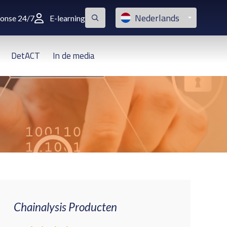
Nederlands
ponse 24/7
E-learning
DetACT
In de media
Chainalysis Producten