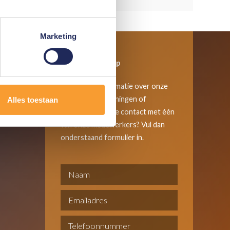
Marketing
Neem contact op
Wil je meer informatie over onze
oplossingen, trainingen of
Alles toestaan
services? Of wil je contact met één
van onze medewerkers? Vul dan
onderstaand formulier in.