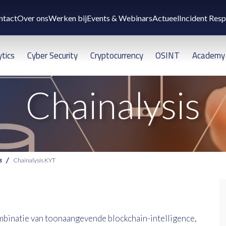
ntact
Over ons
Werken bij
Events & Webinars
Actueel
Incident Res
ytics
Cyber Security
Cryptocurrency
OSINT
Academy
Chainalysis
s
Chainalysis KYT
mbinatie van toonaangevende blockchain-intelligence,