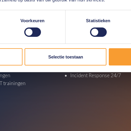
Voorkeuren
Statistieken
y
Services
tics trainingen
Consultancy
al Forensics trainingen
Investigations
Selectie toestaan
crime trainingen
Support
 Security workshops
Cyber Security
ingen
Incident Response 24/7
 trainingen