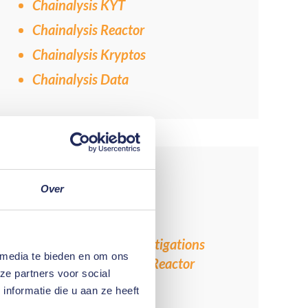
Chainalysis KYT
Chainalysis Reactor
Chainalysis Kryptos
Chainalysis Data
Gerelateerde items
Over
Trainingen
Cryptocurrency Investigations
 media te bieden en om ons
Basics & Chainalysis Reactor
ze partners voor social
Certification
nformatie die u aan ze heeft