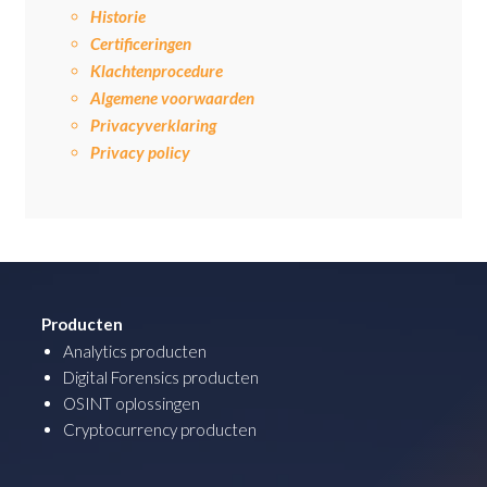
Historie
Certificeringen
Klachtenprocedure
Algemene voorwaarden
Privacyverklaring
Privacy policy
Producten
Analytics producten
Digital Forensics producten
OSINT oplossingen
Cryptocurrency producten