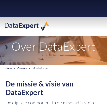
Over DataExpert
Home
Over ons
Missie & visie
De missie & visie van
DataExpert
De digitale component in de misdaad is sterk