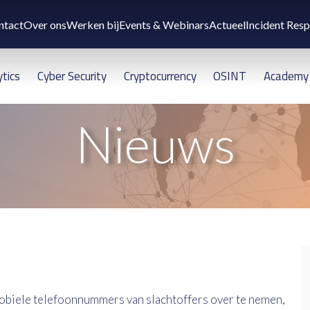
ntact
Over ons
Werken bij
Events & Webinars
Actueel
Incident Res
ytics
Cyber Security
Cryptocurrency
OSINT
Academy
Nieuws
biele telefoonnummers van slachtoffers over te nemen,