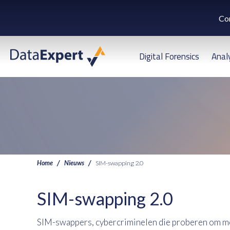
Co
Digital Forensics
Anal
Home
Nieuws
SIM-swapping 2.0
SIM-swapping 2.0
SIM-swappers, cybercriminelen die proberen om mo