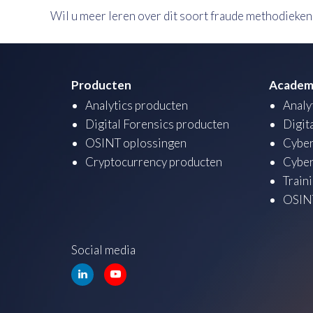
Wil u meer leren over dit soort fraude methodieken
Producten
Academ
Analytics producten
Analy
Digital Forensics producten
Digit
OSINT oplossingen
Cyber
Cryptocurrency producten
Cyber
Train
OSINT
Social media