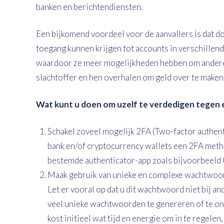
banken en berichtendiensten.
Een bijkomend voordeel voor de aanvallers is dat d
toegang kunnen krijgen tot accounts in verschillen
waardoor ze meer mogelijkheden hebben om anderen 
slachtoffer en hen overhalen om geld over te maken
Wat kunt u doen om uzelf te verdedigen tegen
Schakel zoveel mogelijk 2FA (Two-factor authent
bank en/of cryptocurrency wallets een 2FA metho
bestemde authenticator-app zoals bijvoorbeeld 
Maak gebruik van unieke en complexe wachtwoor
Let er vooral op dat u dit wachtwoord niet bij an
veel unieke wachtwoorden te genereren of te 
kost initieel wat tijd en energie om in te regele