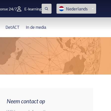
Nederlands
ponse 24/7
E-learning
DetACT
In de media
Neem contact op