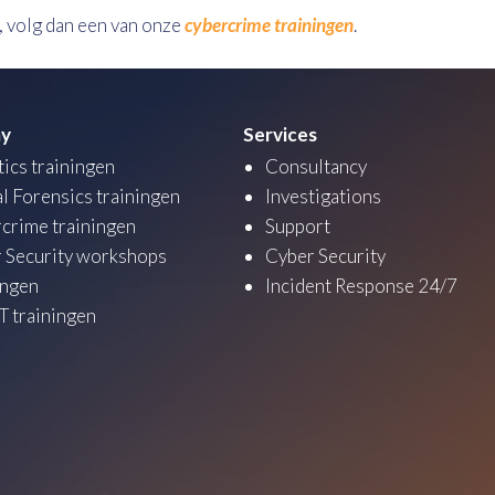
, volg dan een van onze
cybercrime trainingen
.
y
Services
tics trainingen
Consultancy
al Forensics trainingen
Investigations
crime trainingen
Support
 Security workshops
Cyber Security
ingen
Incident Response 24/7
 trainingen