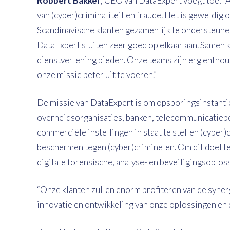
Robbert Bakker
, CEO van DataExpert voegt toe: “
van (cyber)criminaliteit en fraude. Het is geweldi
Scandinavische klanten gezamenlijk te ondersteunen
DataExpert sluiten zeer goed op elkaar aan. Samen
dienstverlening bieden. Onze teams zijn erg entho
onze missie beter uit te voeren.”
De missie van DataExpert is om opsporingsinstantie
overheidsorganisaties, banken, telecommunicatieb
commerciële instellingen in staat te stellen (cyber)c
beschermen tegen (cyber)criminelen. Om dit doel te
digitale forensische, analyse- en beveiligingsoplos
“Onze klanten zullen enorm profiteren van de syne
innovatie en ontwikkeling van onze oplossingen en 