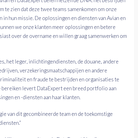
Avian en DataExpert delen hetzelfde DNA: het bestrijden
g om te zien dat deze twee teams samenkomen om onze
 in hun missie. De oplossingen en diensten van Avian en
 kunnen we onze klanten meer oplossingen en betere
usiast over de overname en willen graag samenwerken om
s, het leger, inlichtingendiensten, de douane, andere
edrijven, verzekeringsmaatschappijen en andere
riminaliteit en fraude te bestrijden en organisaties te
 bereiken levert DataExpert een breed portfolio aan
singen en -diensten aan haar klanten.
rgie van dit gecombineerde team en de toekomstige
diensten.”