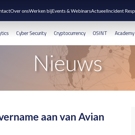
ntact
Over ons
Werken bij
Events & Webinars
Actueel
Incident Res
ytics
Cyber Security
Cryptocurrency
OSINT
Academy
Nieuws
overname aan van Avian