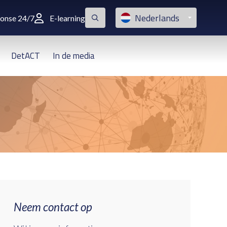
Nederlands
ponse 24/7
E-learning
DetACT
In de media
Neem contact op