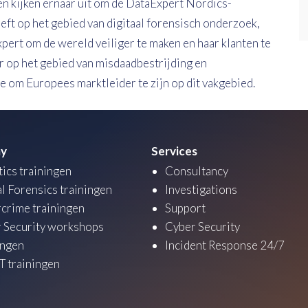
en kijken ernaar uit om de DataExpert Nordics-
heeft op het gebied van digitaal forensisch onderzoek,
ert om de wereld veiliger te maken en haar klanten te
er op het gebied van misdaadbestrijding en
ie om Europees marktleider te zijn op dit vakgebied.
y
Services
tics trainingen
Consultancy
al Forensics trainingen
Investigations
crime trainingen
Support
 Security workshops
Cyber Security
ingen
Incident Response 24/7
 trainingen