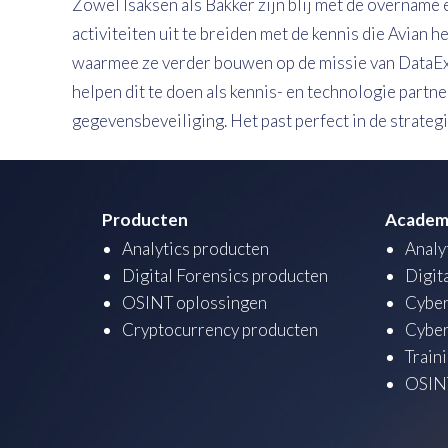
Zowel Isaksen als Bakker zijn blij met de overname 
activiteiten uit te breiden met de kennis die Avian 
waarmee ze verder bouwen op de missie van DataExp
helpen dit te doen als kennis- en technologie partn
gegevensbeveiliging. Het past perfect in de strateg
Producten
Academ
Analytics producten
Analy
Digital Forensics producten
Digit
OSINT oplossingen
Cyber
Cryptocurrency producten
Cyber
Train
OSINT