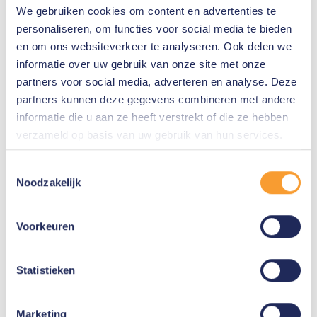
We gebruiken cookies om content en advertenties te
personaliseren, om functies voor social media te bieden
en om ons websiteverkeer te analyseren. Ook delen we
informatie over uw gebruik van onze site met onze
partners voor social media, adverteren en analyse. Deze
partners kunnen deze gegevens combineren met andere
informatie die u aan ze heeft verstrekt of die ze hebben
verzameld op basis van uw gebruik van hun services.
Toestemmingsselectie
Noodzakelijk
Voorkeuren
Meer informatie
Wilt u graag meer informatie over deze nieuwe
Statistieken
release bekijken of lezen? Raadpleeg dan de
onderstaande twee bronnen:
Marketing