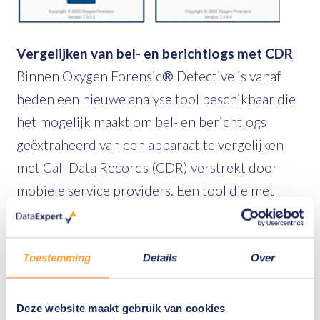
Vergelijken van bel- en berichtlogs met CDR
Binnen Oxygen Forensic
®
Detective is vanaf
heden een nieuwe analyse tool beschikbaar die
het mogelijk maakt om bel- en berichtlogs
geëxtraheerd van een apparaat te vergelijken
met Call Data Records (CDR) verstrekt door
mobiele service providers. Een tool die met
name van toegevoegde waarde is wanneer
telefoongesprekken of berichten handmatig zijn
verwijderd van een apparaat. Door de gegevens
Toestemming
Details
Over
te vergelijken kunt u ontbrekende data in kaart
brengen en een completer beeld schetsen.
Deze website maakt gebruik van cookies