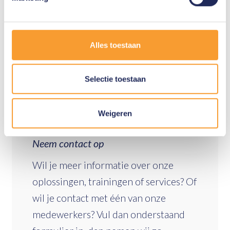
Release video:
https://www.youtube.com/watch?
v=W6o_8fyCk5A
Alles toestaan
Release notes:
https://www.oxygen-
forensic.com/uploads/press_kit/OFDv150ReleaseNotes.pdf
Meer informatie over Oxygen Forensic
®
Selectie toestaan
Detective? Neem dan
contact
met ons op.
Weigeren
Neem contact op
Wil je meer informatie over onze
oplossingen, trainingen of services? Of
wil je contact met één van onze
medewerkers? Vul dan onderstaand