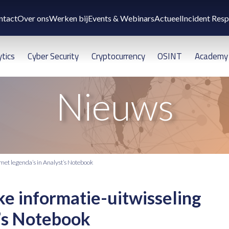
ntact
Over ons
Werken bij
Events & Webinars
Actueel
Incident Res
ytics
Cyber Security
Cryptocurrency
OSINT
Academy
Nieuws
g met legenda’s in Analyst’s Notebook
jke informatie-uitwisseling
t’s Notebook