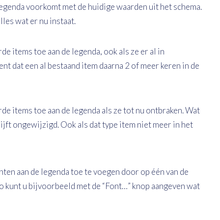
 legenda voorkomt met de huidige waarden uit het schema.
les wat er nu instaat.
de items toe aan de legenda, ook als ze er al in
nt dat een al bestaand item daarna 2 of meer keren in de
de items toe aan de legenda als ze tot nu ontbraken. Wat
ijft ongewijzigd. Ook als dat type item niet meer in het
nten aan de legenda toe te voegen door op één van de
Zo kunt u bijvoorbeeld met de “Font…” knop aangeven wat