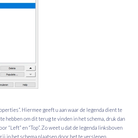
roperties”. Hiermee geeft u aan waar de legenda dient te
te hebben om dit terug te vinden in het schema, druk dan
r “Left” en “Top”. Zo weet u dat de legenda linksboven
vrij in het schema plaatsen door het te verslepen.