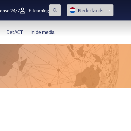
Nederlands
ponse 24/7
E-learning
DetACT
In de media