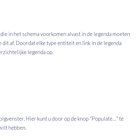
es die in het schema voorkomen alvast in de legenda moeten
it af. Doordat elke type entiteit en link in de legenda
rzichtelijke legenda op.
olgvenster. Hier kunt u door op de knop “Populate…” te
wilt hebben.