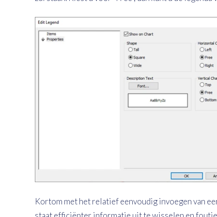
Kortom met het relatief eenvoudig invoegen van een 
staat efficiënter informatie uit te wisselen en fout