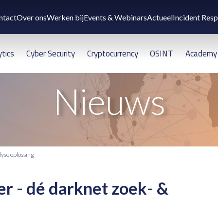
ntact
Over ons
Werken bij
Events & Webinars
Actueel
Incident Res
ytics
Cyber Security
Cryptocurrency
OSINT
Academy
Nieuws
lyse oplossing
r - dé darknet zoek- &