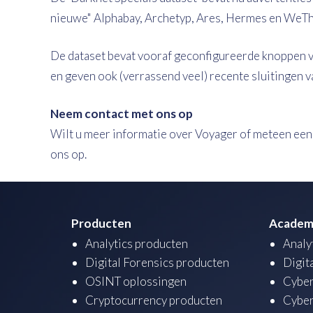
nieuwe" Alphabay, Archetyp, Ares, Hermes en WeT
De dataset bevat vooraf geconfigureerde knoppen v
en geven ook (verrassend veel) recente sluitingen 
Neem contact met ons op
Wilt u meer informatie over Voyager of meteen ee
ons op.
Producten
Academ
Analytics producten
Analy
Digital Forensics producten
Digit
OSINT oplossingen
Cyber
Cryptocurrency producten
Cyber