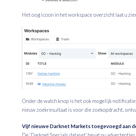
Het oog icoon in het workspace overzicht laat u zie
Onder de watch knop is het ook mogelijk notificati
nieuw zoekresultaat is voor die zoekopdracht, ontvang
Vijf nieuwe Darknet Markets toegevoegd aan de
De ‘Darknet Specials dataset’ bevat nu advertenties 