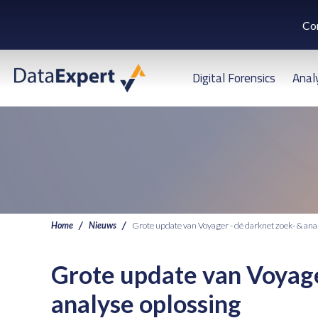
Co
Digital Forensics
Anal
Home
Nieuws
Grote update van Voyager - dé darknet zoek- & ana
Grote update van Voyage
analyse oplossing