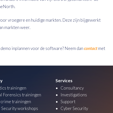
heNorth.
oor vroegere en huidige markten. Deze zijn bijgewerkt
van markten weer.
n demo inplannen voor de software? Neem dan
contact
met
y
Services
tics trainingen
Consultancy
al Forensics trainingen
Investigations
crime trainingen
Support
 Security workshops
Cyber Security