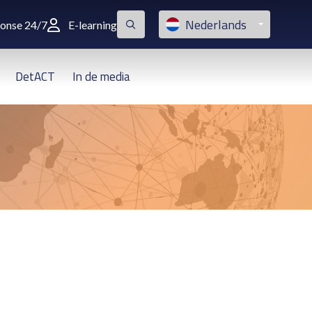
Nederlands
ponse 24/7
E-learning
DetACT
In de media