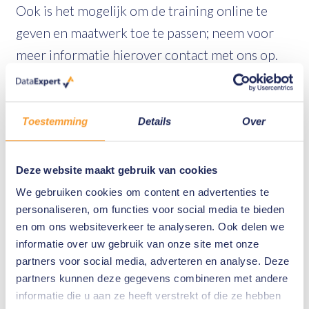
Ook is het mogelijk om de training online te
geven en maatwerk toe te passen; neem voor
meer informatie hierover contact met ons op.
Trainingsvorm
Toestemming
Details
Over
Klassikaal
Datum
Deze website maakt gebruik van cookies
Vraag beschikbare data op
We gebruiken cookies om content en advertenties te
Duur
personaliseren, om functies voor social media te bieden
1 dag
en om ons websiteverkeer te analyseren. Ook delen we
Locatie
informatie over uw gebruik van onze site met onze
partners voor social media, adverteren en analyse. Deze
DataExpert - Veenendaal of op locatie
partners kunnen deze gegevens combineren met andere
Prijs
informatie die u aan ze heeft verstrekt of die ze hebben