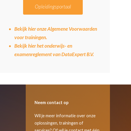
Opleidingsportaal
Bekijk hier onze Algemene Voorwaarden
voor trainingen.
Bekijk hier het onderwijs- en
examenreglement van DataExpert B.V.
Neem contact op
Wil je meer informatie over onze
oplossingen, trainingen of
services? Of wil je contact met één