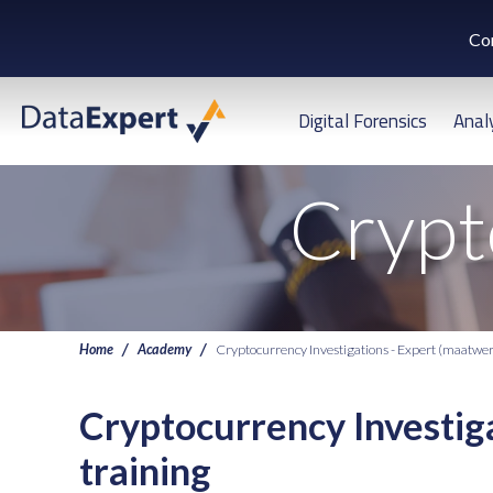
Co
Digital Forensics
Anal
Crypt
Home
Academy
Cryptocurrency Investigations - Expert (maatwe
Cryptocurrency Investig
training