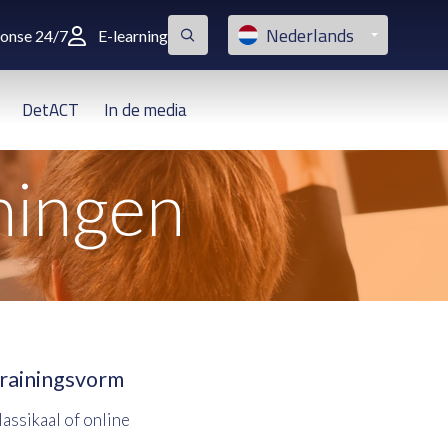
Nederlands
ponse 24/7
E-learning
DetACT
In de media
ningen
rainingsvorm
lassikaal of online