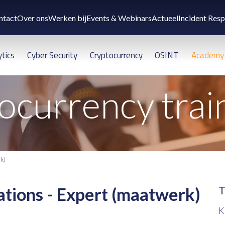
ntact
Over ons
Werken bij
Events & Webinars
Actueel
Incident Res
ytics
Cyber Security
Cryptocurrency
OSINT
Academy
ocurrency trai
rk)
ations - Expert (maatwerk)
T
K