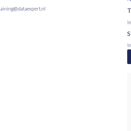
raining@dataexpert.nl
T
I
S
I