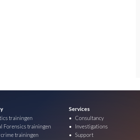
y
Services
tics trainingen
Consultancy
al Forensics trainingen
Investigations
crime trainingen
Support