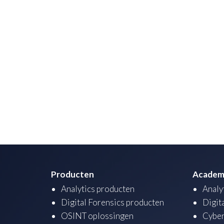
Producten
Academ
Analytics producten
Analy
Digital Forensics producten
Digit
OSINT oplossingen
Cyber