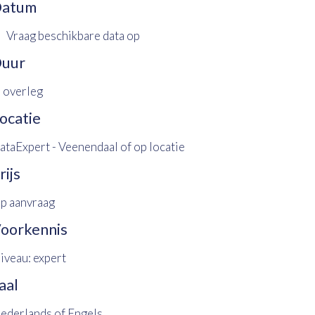
atum
Vraag beschikbare data op
uur
n overleg
ocatie
ataExpert - Veenendaal of op locatie
rijs
p aanvraag
oorkennis
iveau: expert
aal
ederlands of Engels