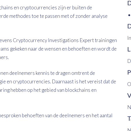
D
hains en cryptocurrencies zijn er buiten de
de methodes toe te passen met of zonder analyse
D
I
tevens Cryptocurrency Investigations Expert trainingen
L
eams gekeken naar de wensen en behoeften en wordt de
ers.
D
P
dienen deelnemers kennis te dragen omtrent de
 en cryptocurrencies. Daarnaast is het vereist dat de
O
ing hebben op het gebied van blockchains en
V
N
f besproken behoeften van de deelnemers en het aantal
T
N