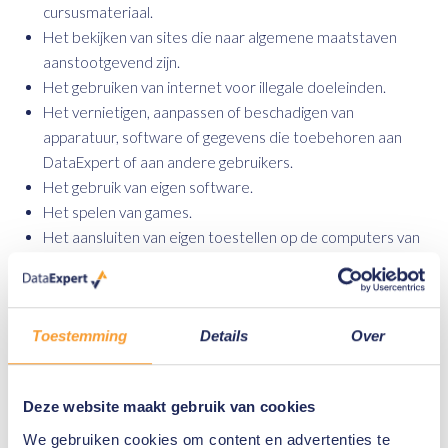
cursusmateriaal.
Het bekijken van sites die naar algemene maatstaven
aanstootgevend zijn.
Het gebruiken van internet voor illegale doeleinden.
Het vernietigen, aanpassen of beschadigen van
apparatuur, software of gegevens die toebehoren aan
DataExpert of aan andere gebruikers.
Het gebruik van eigen software.
Het spelen van games.
Het aansluiten van eigen toestellen op de computers van
DataExpert.
Sancties:
Het niet naleven van deze richtlijnen of het
Toestemming
Details
Over
misbruiken van de computer of de toegang tot
internet leidt tot sancties al naargelang de aard
Deze website maakt gebruik van cookies
van de inbreuk:
We gebruiken cookies om content en advertenties te