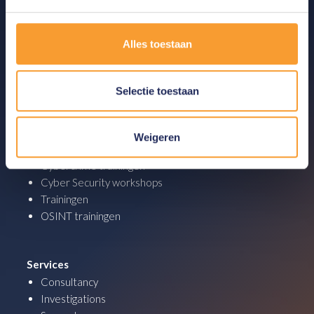
Analytics producten
Digital Forensics producten
Alles toestaan
OSINT oplossingen
Cryptocurrency producten
Selectie toestaan
Academy
Analytics trainingen
Weigeren
Digital Forensics trainingen
Cybercrime trainingen
Cyber Security workshops
Trainingen
OSINT trainingen
Services
Consultancy
Investigations