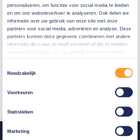
personaliseren, om functies voor social media te bieden
Tijdelijke of definitieve uitsluiting van het gebruik van
en om ons websiteverkeer te analyseren. Ook delen we
internet.
informatie over uw gebruik van onze site met onze
Melding bij uw werkgever.
partners voor social media, adverteren en analyse. Deze
Aansprakelijkheid voor de veroorzaakte schade.
partners kunnen deze gegevens combineren met andere
Bij ernstige vergrijpen: aangifte hiervan.
informatie die u aan ze heeft verstrekt of die ze hebben
Door het wegklikken van dit scherm verklaart
verzameld op basis van uw gebruik van hun services.
u zich akkoord met naleving.
Toestemmingsselectie
Noodzakelijk
Hartelijk dank,
Voorkeuren
DataExpert
Statistieken
Marketing
Producten