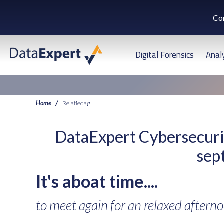
Co
Digital Forensics
Anal
Home
Relatiedag
DataExpert Cybersecurit
sep
It's aboat time....
to meet again for an relaxed afterno