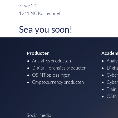
Zuwe 20
1241 NC Kortenhoef
Sea you soon!
Producten
Academ
Analytics producten
Analy
Digital Forensics producten
Digit
OSINT oplossingen
Cyber
Cryptocurrency producten
Cyber
Train
OSINT
Social media