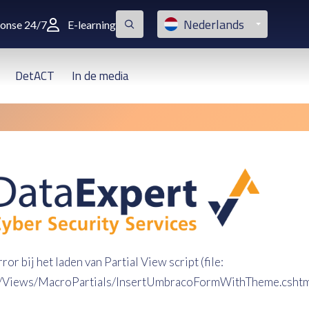
Nederlands
ponse 24/7
E-learning
DetACT
In de media
rror bij het laden van Partial View script (file:
/Views/MacroPartials/InsertUmbracoFormWithTheme.cshtm