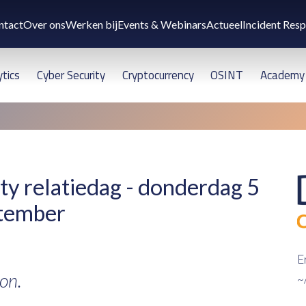
ntact
Over ons
Werken bij
Events & Webinars
Actueel
Incident Res
ytics
Cyber Security
Cryptocurrency
OSINT
Academy
y relatiedag - donderdag 5
tember
E
on.
~