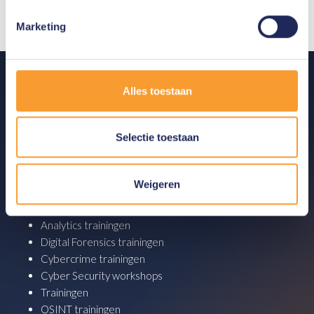
Marketing
Alles toestaan
Producten
Analytics producten
Digital Forensics producten
Selectie toestaan
OSINT oplossingen
Cryptocurrency producten
Weigeren
Academy
Analytics trainingen
Digital Forensics trainingen
Cybercrime trainingen
Cyber Security workshops
Trainingen
OSINT trainingen