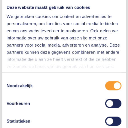
op de hoogte wordt gebracht en (op afstand)
Deze website maakt gebruik van cookies
meteen kan reageren. Oplossingen die hiervoor
We gebruiken cookies om content en advertenties te
worden ingezet komen van leveranciers met
personaliseren, om functies voor social media te bieden
jarenlange ervaring en bewezen succes,
en om ons websiteverkeer te analyseren. Ook delen we
informatie over uw gebruik van onze site met onze
waaronder
OpenText
(
Encase
)
partners voor social media, adverteren en analyse. Deze
partners kunnen deze gegevens combineren met andere
Neem
contact
op om meer te weten te komen
informatie die u aan ze heeft verstrekt of die ze hebben
wat we voor u kunnen betekenen.
verzameld op basis van uw gebruik van hun services.
Toestemmingsselectie
Noodzakelijk
Voorkeuren
Leveranciers
OpenText
Statistieken