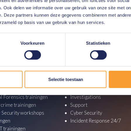
ent en advertenties te personaliseren, om functies voor social
erzoek en reactie
. Ook delen we informatie over uw gebruik van onze site met on
e. Deze partners kunnen deze gegevens combineren met andere i
behoefte
erzameld op basis van uw gebruik van hun services.
rd op video surveillance infrastructuur
ons op of ga naar de Briefcam website door
hier
te
Voorkeuren
Statistieken
Selectie toestaan
y
Services
tics trainingen
Consultancy
al Forensics trainingen
Investigations
crime trainingen
Support
 Security workshops
Cyber Security
ingen
Incident Response 24/7
 trainingen