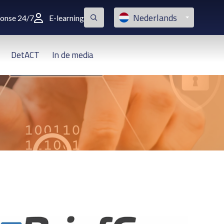
Nederlands
ponse 24/7
E-learning
DetACT
In de media