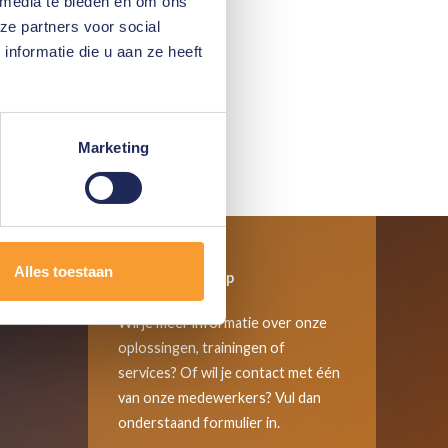
 media te bieden en om ons
ze partners voor social
nformatie die u aan ze heeft
Marketing
Alles toestaan
Neem contact op
Wil je meer informatie over onze
oplossingen, trainingen of
services? Of wil je contact met één
van onze medewerkers? Vul dan
onderstaand formulier in.