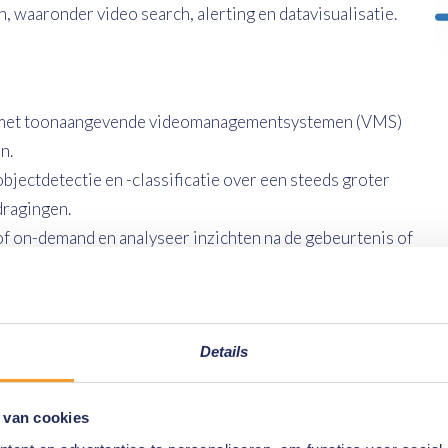
 waaronder video search, alerting en datavisualisatie.
t met toonaangevende videomanagementsystemen (VMS)
n.
ectdetectie en -classificatie over een steeds groter
dragingen.
f on-demand en analyseer inzichten na de gebeurtenis of
Details
cten
alyse
 van cookies