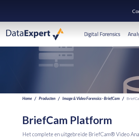
Co
Digital Forensics
Anal
Home
Producten
Image & Video Forensics - BriefCam
BriefC
BriefCam Platform
Het complete en uitgebreide BriefCam® Video Analy