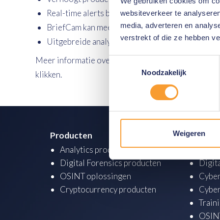
We gebruiken cookies om cont
Real-time alerts bij live beelden voor direct ond
websiteverkeer te analyseren
media, adverteren en analys
BriefCam kan meegroeien met uw operationele 
verstrekt of die ze hebben v
Uitgebreide analyse en BI mogelijkheden gebasee
Meer informatie over Briefcam? Neem
contact
met 
Toestemmingsselectie
Noodzakelijk
klikken.
Weigeren
Producten
Academ
Analytics producten
Analy
Digital Forensics producten
Digit
OSINT oplossingen
Cyber
Cryptocurrency producten
Cyber
Train
OSINT