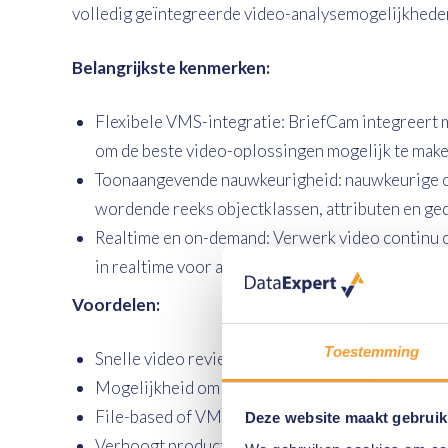
volledig geïntegreerde video-analysemogelijkheden,
Belangrijkste kenmerken:
Flexibele VMS-integratie: BriefCam integreer
om de beste video-oplossingen mogelijk te make
Toonaangevende nauwkeurigheid: nauwkeurige obj
wordende reeks objectklassen, attributen en ge
Realtime en on-demand: Verwerk video continu o
in realtime voor alle camera's.
Voordelen:
Toestemming
Snelle video review
Mogelijkheid om te zoeken naar specifieke obje
File-based of VMS-based video opname voor an
Deze website maakt gebruik
Verhoogt productiviteit, bespaart tijd en kosten