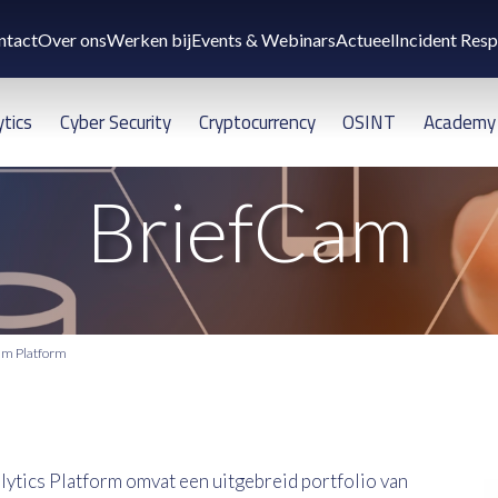
ntact
Over ons
Werken bij
Events & Webinars
Actueel
Incident Res
ytics
Cyber Security
Cryptocurrency
OSINT
Academy
BriefCam
am Platform
tics Platform omvat een uitgebreid portfolio van