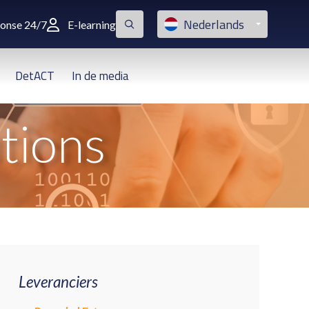
Nederlands
ponse 24/7
E-learning
DetACT
In de media
tions
Leveranciers