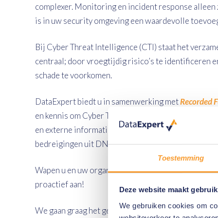
complexer. Monitoring en incident response alleen z
is in uw security omgeving een waardevolle toevoe
Bij Cyber Threat Intelligence (CTI) staat het verzam
centraal; door vroegtijdig risico’s te identificeren
schade te voorkomen.
DataExpert biedt u in samenwerking met
Recorded F
en kennis om Cyber Threat Intelligence in de prakti
en externe informatie afkomstig van bijvoorbeeld h
bedreigingen uit DNS verkeer.
Toestemming
Wapen u en uw organisatie met expertise op het geb
proactief aan!
Deze website maakt gebruik
We gebruiken cookies om cont
We gaan graag het gesprek aan om door middel van C
websiteverkeer te analyseren