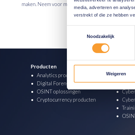
maken. Neem voor meer informatie
contact
op met o
media, adverteren en analys
verstrekt of die ze hebben v
Toestemmingsselectie
Noodzakelijk
Producten
Academ
Weigeren
Analytics producten
Analy
Digital Forensics producten
Digit
OSINT oplossingen
Cyber
Cryptocurrency producten
Cyber
Train
OSINT