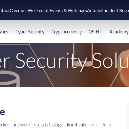
ntact
Over ons
Werken bij
Events & Webinars
Actueel
Incident Res
ytics
Cyber Security
Cryptocurrency
OSINT
Academy
r Security Solu
ce
ken; het wordt steeds lastiger, komt vaker voor en is