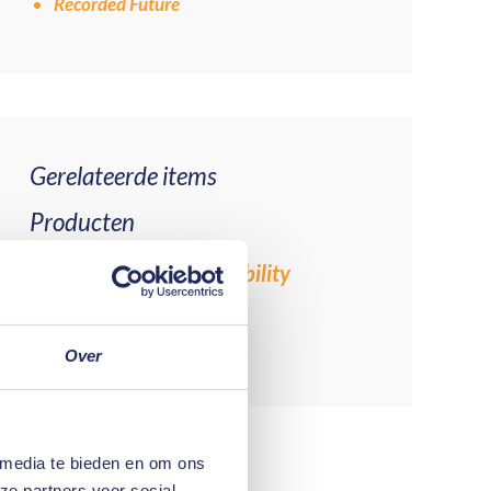
Recorded Future
Gerelateerde items
Producten
Pentesting & Vulnerability
Management
Security Audit
Over
 media te bieden en om ons
ze partners voor social