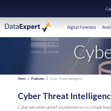
Co
Digital Forensics
Anal
Cybe
Home
Producten
Cyber Threat Intelligence
Cyber Threat Intelligen
Cyberaanvallen actief voorkomen en zo schade beper