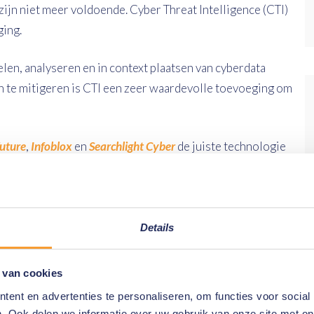
ijn niet meer voldoende. Cyber Threat Intelligence (CTI)
ging.
elen, analyseren en in context plaatsen van cyberdata
 en te mitigeren is CTI een zeer waardevolle toevoeging om
uture
,
Infoblox
en
Searchlight Cyber
de juiste technologie
jk te brengen. Denk hierbij aan het monitoren van interne
et darkweb en andere open bronnen tot analyse van
Details
ied van Cyber Threat Intelligence en pak cyberdreigingen
 van cookies
ent en advertenties te personaliseren, om functies voor social
yber Threat Intelligence uw organisatie veiliger te
. Ook delen we informatie over uw gebruik van onze site met on