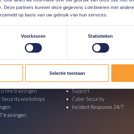
ns.
e. Deze partners kunnen deze gegevens combineren met andere i
erzameld op basis van uw gebruik van hun services.
Voorkeuren
Statistieken
y
Services
Selectie toestaan
tics trainingen
Consultancy
al Forensics trainingen
Investigations
crime trainingen
Support
 Security workshops
Cyber Security
ingen
Incident Response 24/7
 trainingen